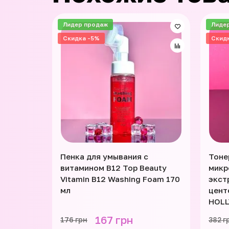
Лидер продаж
Лиде
Скидка -5%
Скид
Пенка для умывания с
Тоне
витамином B12 Top Beauty
микр
Vitamin B12 Washing Foam 170
экст
мл
цент
HOLL
167 грн
176 грн
382 г