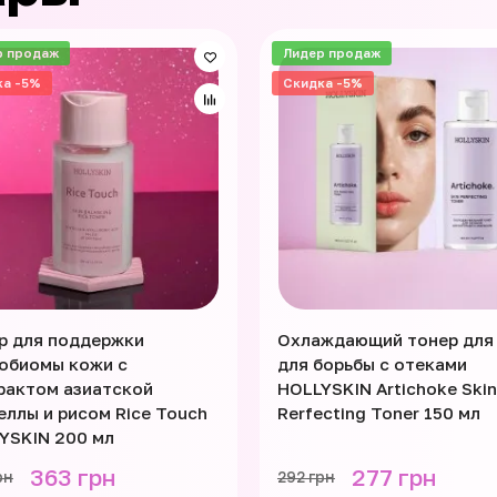
р продаж
Лидер продаж
ка -5%
Скидка -5%
р для поддержки
Охлаждающий тонер для
обиомы кожи с
для борьбы с отеками
рактом азиатской
HOLLYSKIN Artichoke Skin
еллы и рисом Rice Touch
Rerfecting Toner 150 мл
YSKIN 200 мл
363 грн
277 грн
рн
292 грн