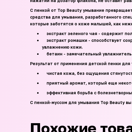
нажатии на дозатор флакона, не оставит рав
С пенкой от Top Beauty умывание превращает
средства для умывания, разработанного спе
которые заботятся о коже малышей, как неж
экстракт зеленого чая - содержит пол
экстракт ромашки - способствует сохр
увлажнению кожи.
бетаин - замечательный увлажнитель
Результат от применения детской пенки для
чистая кожа, без ощущения стянутост
приятный аромат, который еще некото
эффективная борьба с болезнетворны
С пенкой-муссом для умывания Top Beauty вы
Похожие тов