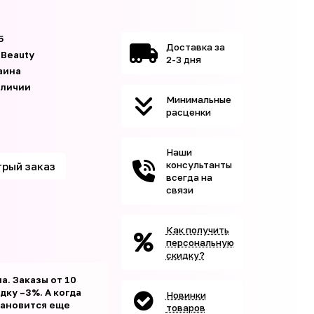
5
Доставка за
 Beauty
2-3 дня
аина
аличии
Минимальные
расценки
Наши
консультанты
рый заказ
всегда на
связи
Как получить
персональную
скидку?
а. Заказы от 10
ку –3%. А когда
Новинки
тановится еще
товаров