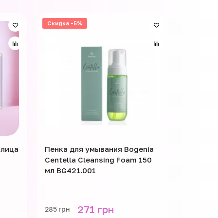
Скидка -5%
Скидка -
 лица
Пенка для умывания Bogenia
Тоник д
Centella Cleansing Foam 150
Centella
мл BG421.001
BG421.0
271 грн
285 грн
275 грн