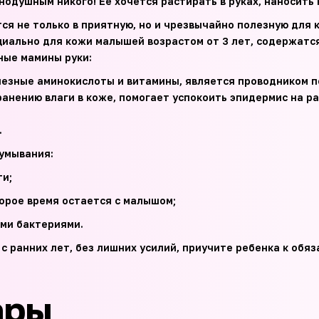
нодушным никого! Ее хочется растирать в руках, наносить 
ся не только в приятную, но и чрезвычайно полезную для 
циально для кожи малышей возрастом от 3 лет, содержатс
ные мамины руки:
езные аминокислоты и витамины, является проводником п
анению влаги в коже, помогает успокоить эпидермис на р
.
 умывания:
и;
рое время остается с малышом;
ми бактериями.
 с ранних лет, без лишних усилий, приучите ребенка к об
ары