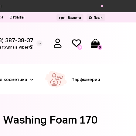
!
ка
Отзывы
грн
Валюта
Язык
3) 387-38-37
 группа в Viber
0
0
я косметика
Парфюмерия
y Washing Foam 170