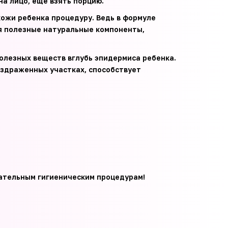
на лицо, еще взять порцию.
кожи ребенка процедуру. Ведь в формуле
я полезные натуральные компоненты,
олезных веществ вглубь эпидермиса ребенка.
аздраженных участках, способствует
язательным гигиеническим процедурам!