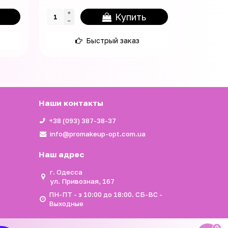
Купить
Быстрый заказ
Наши контакты
+38 (093) 387-38-37
info@promakeup-opt.com.ua
Наш адрес
г. Одесса
ул. Привозная, 167
ПН-ПТ - з 10:00 до 18:00. СБ-ВС -
Выходные
0