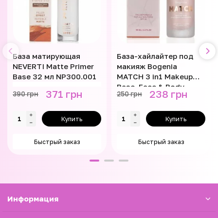
База матирующая
База-хайлайтер под
NEVERTI Matte Primer
макияж Bogenia
Base 32 мл NP300.001
MATCH 3 in1 Makeup
Base, Face & Body
371 грн
238 грн
390 грн
250 грн
Highlighter 35 мл
BG613
Купить
Купить
Быстрый заказ
Быстрый заказ
Информация