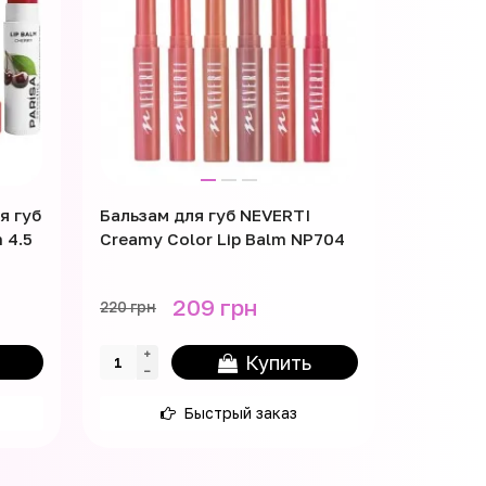
я губ
Бальзам для губ NEVERTI
Бальзам 
 4.5
Creamy Color Lip Balm NP704
Balm BG
209 грн
220 грн
195 грн
Купить
Быстрый заказ