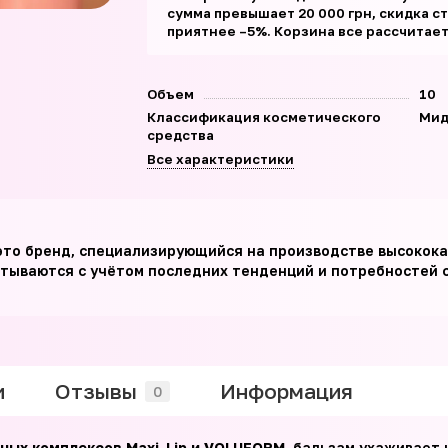
сумма превышает 20 000 грн, скидка с
приятнее –5%. Корзина все рассчитае
Объем
10
Классификация косметического
Мид
средства
Все характеристики
это бренд, специализирующийся на производстве высокока
тываются с учётом последних тенденций и потребностей со
и
Отзывы
Информация
0
ных комплексов Maxi-Lip и VOLUFORM
, бальзам ухаживает