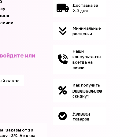
0
Доставка за
ay
2-3 дня
аина
аличии
Минимальные
расценки
Наши
 войдите или
консультанты
всегда на
связи
ый заказ
Как получить
персональную
скидку?
Новинки
товаров
а. Заказы от 10
ку –3%. А когда