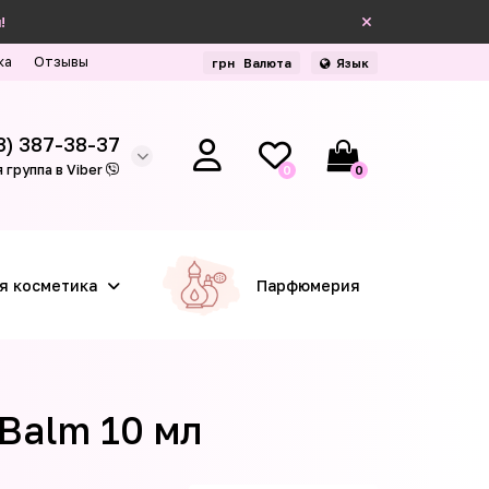
!
ка
Отзывы
грн
Валюта
Язык
3) 387-38-37
 группа в Viber
0
0
я косметика
Парфюмерия
 Balm 10 мл