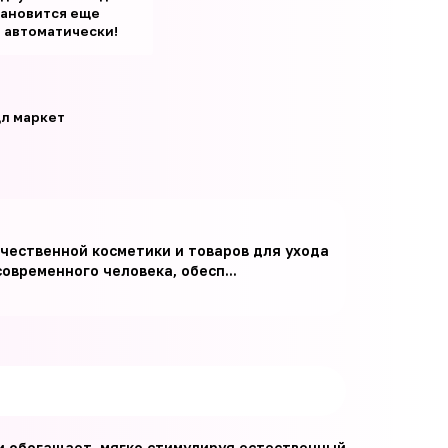
тановится еще
т автоматически!
л маркет
чественной косметики и товаров для ухода
временного человека, обесп...
 и обогащает, мягко стимулируя естественный