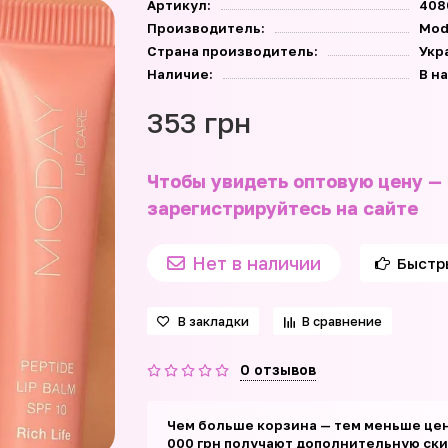
Артикул:
408
Производитель:
Mod
Страна производитель:
Укр
Наличие:
В н
353 грн
Чтобы увидеть оптовую цену —
зарегистрируйтесь на сайте
Нет в наличии
Быстр
В закладки
В сравнение
0 отзывов
Чем больше корзина — тем меньше цен
000 грн получают дополнительную скид