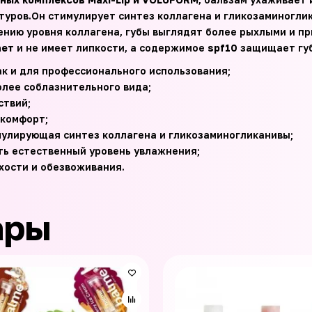
туров.Он стимулирует синтез коллагена и гликозаминогли
нию уровня коллагена, губы выглядят более рыхлыми и п
ает
и не имеет липкости, а содержимое
spf10
защищает губ
ак и для профессионального использования;
олее соблазнительного вида;
ствий;
 комфорт;
улирующая синтез коллагена и гликозаминогликанивы;
ь естественный уровень увлажнения;
хости и обезвоживания.
ары