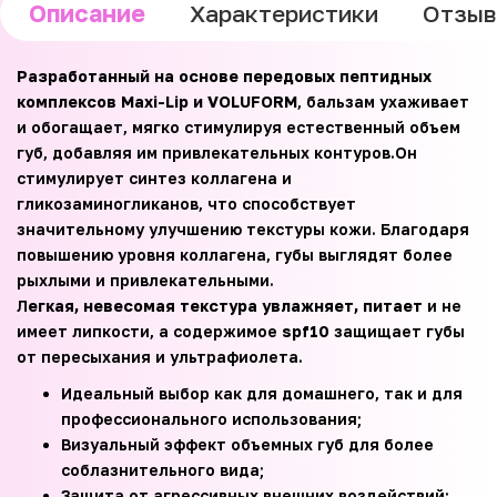
Описание
Характеристики
Отзы
Разработанный на основе передовых пептидных
комплексов Maxi-Lip и VOLUFORM
, бальзам ухаживает
и обогащает, мягко стимулируя естественный объем
губ, добавляя им привлекательных контуров.Он
стимулирует синтез коллагена и
гликозаминогликанов, что способствует
значительному улучшению текстуры кожи. Благодаря
повышению уровня коллагена, губы выглядят более
рыхлыми и привлекательными.
Л
егкая, невесомая текстура увлажняет, питает
и не
имеет липкости, а содержимое
spf10
защищает губы
от пересыхания и ультрафиолета.
Идеальный выбор как для домашнего, так и для
профессионального использования;
Визуальный эффект объемных губ для более
соблазнительного вида;
Защита от агрессивных внешних воздействий;