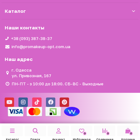
Каталог
Наши контакты
+38 (093) 387-38-37
info@promakeup-opt.com.ua
Наш адрес
г. Одесса
ул. Привозная, 167
ПН-ПТ - з 10:00 до 18:00. СБ-ВС - Выходные
0
0
0
Каталог
Поиск
Аккаунт
Избранное
Сравнение
Корзина