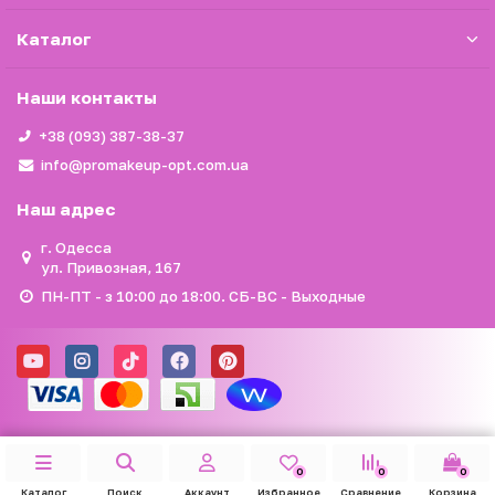
Каталог
Наши контакты
+38 (093) 387-38-37
info@promakeup-opt.com.ua
Наш адрес
г. Одесса
ул. Привозная, 167
ПН-ПТ - з 10:00 до 18:00. СБ-ВС - Выходные
0
0
0
Каталог
Поиск
Аккаунт
Избранное
Сравнение
Корзина