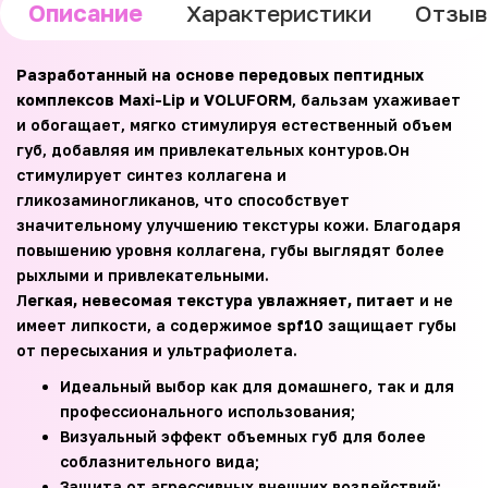
Описание
Характеристики
Отзы
Разработанный на основе передовых пептидных
комплексов Maxi-Lip и VOLUFORM
, бальзам ухаживает
и обогащает, мягко стимулируя естественный объем
губ, добавляя им привлекательных контуров.Он
стимулирует синтез коллагена и
гликозаминогликанов, что способствует
значительному улучшению текстуры кожи. Благодаря
повышению уровня коллагена, губы выглядят более
рыхлыми и привлекательными.
Л
егкая, невесомая текстура увлажняет, питает
и не
имеет липкости, а содержимое
spf10
защищает губы
от пересыхания и ультрафиолета.
Идеальный выбор как для домашнего, так и для
профессионального использования;
Визуальный эффект объемных губ для более
соблазнительного вида;
Защита от агрессивных внешних воздействий;