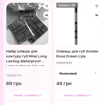
Знижка -4%
Набір олівців для
Олівець для губ Golden
контуру губ Milai Long
Rose Dream Lips
Lasting Waterproof
638582891
Lipliner Pencil (12 шт)
729187773
89 грн
46 грн
Немає у наявності
Немає у наявності