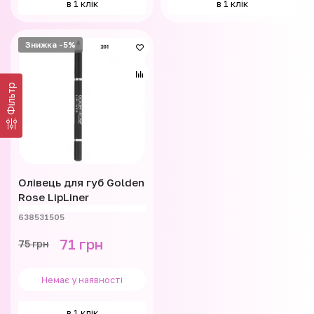
в 1 клік
в 1 клік
Знижка -5%
Фільтр
Олівець для губ Golden
Rose LipLiner
638531505
71 грн
75 грн
Немає у наявності
в 1 клік