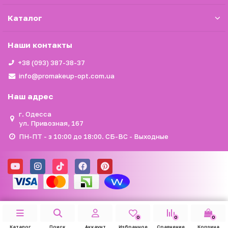
Каталог
Наши контакты
+38 (093) 387-38-37
info@promakeup-opt.com.ua
Наш адрес
г. Одесса
ул. Привозная, 167
ПН-ПТ - з 10:00 до 18:00. СБ-ВС - Выходные
0
0
0
Каталог
Поиск
Аккаунт
Избранное
Сравнение
Корзина