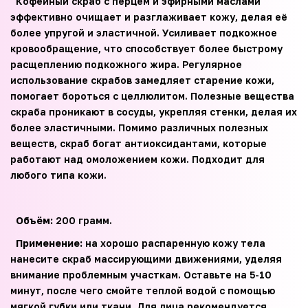
Кофейный скраб с перцем и эфирными маслами
эффективно очищает и разглаживает кожу, делая её
более упругой и эластичной. Усиливает подкожное
кровообращение, что способствует более быстрому
расщеплению подкожного жира. Регулярное
использование скрабов замедляет старение кожи,
помогает бороться с целлюлитом. Полезные вещества
скраба проникают в сосуды, укрепляя стенки, делая их
более эластичными. Помимо различных полезных
веществ, скраб богат антиоксидантами, которые
работают над омоложением кожи. Подходит для
любого типа кожи.
Объём:
200 грамм.
Применение:
на хорошо распаренную кожу тела
нанесите скраб массирующими движениями, уделяя
внимание проблемным участкам. Оставьте на 5-10
минут, после чего смойте теплой водой с помощью
мягкой губки или ткани. Для лица рекомендуется