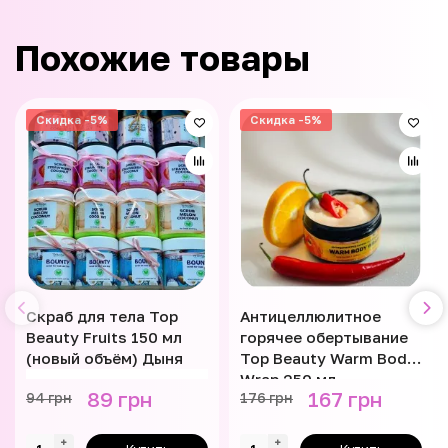
Похожие товары
Скидка -5%
Скидка -5%
Скраб для тела Top
Антицеллюлитное
Beauty Fruits 150 мл
горячее обертывание
(новый объём) Дыня
Top Beauty Warm Body
Wrap 250 мл
89 грн
167 грн
94 грн
176 грн