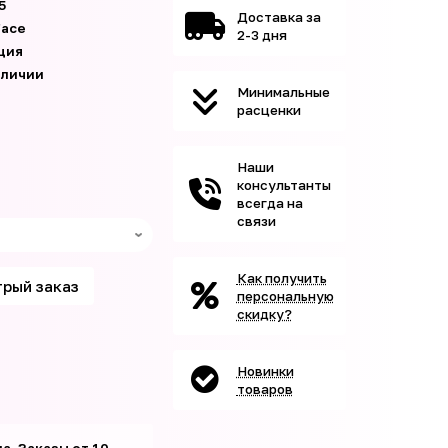
5
Доставка за
face
2-3 дня
ция
аличии
Минимальные
расценки
Наши
консультанты
всегда на
связи
Как получить
рый заказ
персональную
скидку?
Новинки
товаров