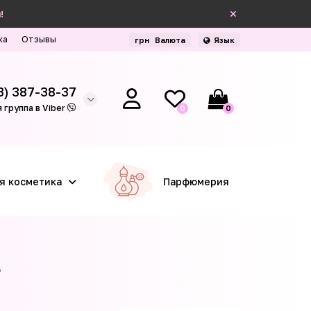
!
ка
Отзывы
грн
Валюта
Язык
3) 387-38-37
 группа в Viber
0
0
я косметика
Парфюмерия
r