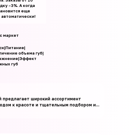
а. Заказы от 10
ку –3%. А когда
тановится еще
т автоматически!
с маркет
ск|Питание|
личение объема губ|
ажнение|Эффект
жных губ
ый предлагает широкий ассортимент
дом к красоте и тщательным подбором и...