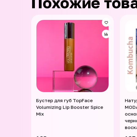
Похожие тов
Бустер для губ TopFace
Нату
Volumizing Lip Booster Spice
MODA
Mix
осно
черн
воск