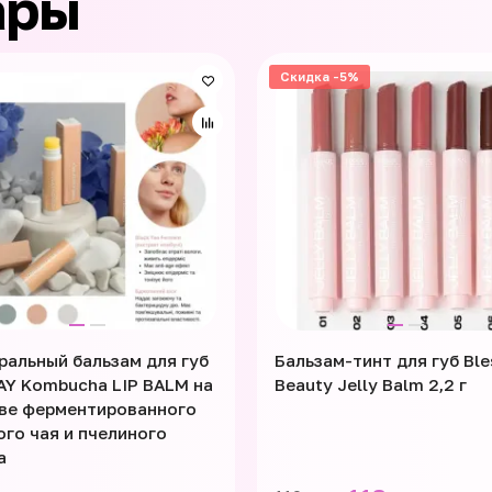
ары
Скидка -5%
ральный бальзам для губ
Бальзам-тинт для губ Ble
Y Kombucha LIP BALM на
Beauty Jelly Balm 2,2 г
ве ферментированного
ого чая и пчелиного
а