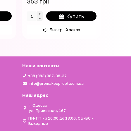
353 грн
91 грн
Купить
Быстрый заказ
Наши контакты
+38 (093) 387-38-37
info@promakeup-opt.com.ua
Наш адрес
г. Одесса
ул. Привозная, 167
ПН-ПТ - з 10:00 до 18:00. СБ-ВС -
Выходные