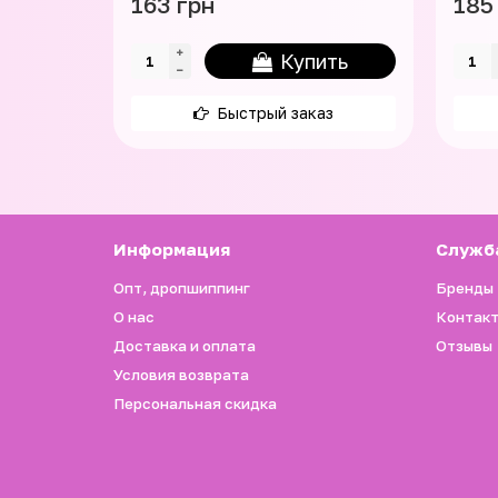
163 грн
185
Купить
Быстрый заказ
Информация
Служб
Опт, дропшиппинг
Бренды
О нас
Контак
Доставка и оплата
Отзывы
Условия возврата
Персональная скидка