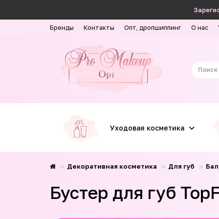
Зарегис
Бренды
Контакты
Опт, дропшиппинг
О нас
Уходовая косметика
Декоративная косметика
Для губ
Бал
Бустер для губ TopF