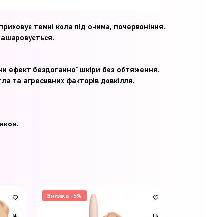
 приховує темні кола під очима, почервоніння.
нашаровується.
и ефект бездоганної шкіри без обтяження.⁣⁣
а та агресивних факторів довкілля.⁣⁣
иком.
Знижка -5%
Знижка -