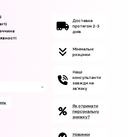
6
Доставка
erti
протягом 2-3
еччина
днів
аявності
Мінімальні
розцінки
Наші
консультанти
завжди на
зв'язку
клік
Як отримати
персональну
знижку?
Новинки