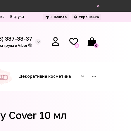
жка
Відгуки
грн
Валюта
Українська
3) 387-38-37
а група в Viber
0
0
Декоративна косметика
y Cover 10 мл