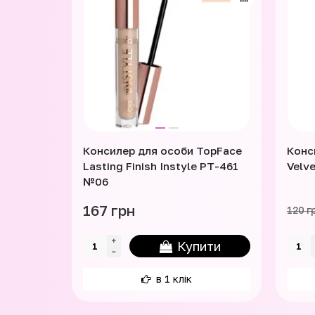
Консилер для особи TopFace
Конс
Lasting Finish Instyle PT-461
Velve
№06
167 грн
120 г
Купити
в 1 клік