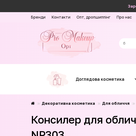
Зар
Бренди
Контакти
Опт, дропшиппінг
Про нас
Доглядова косметика
Декоративна косметика
Для обличчя
Консилер для облич
NP303