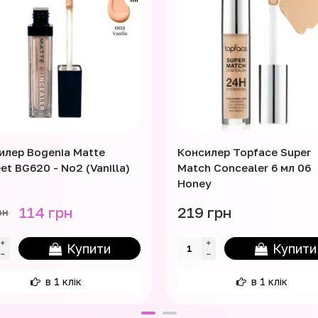
илер Bogenia Matte
Консилер Topface Super
et BG620 - No2 (Vanilla)
Match Concealer 6 мл 06
Honey
114 грн
219 грн
рн
Купити
Купити
в 1 клік
в 1 клік