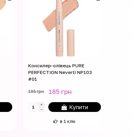
Консилер-олівець PURE
Консиле
PERFECTION Neverti NP103
NEVERTI
#01
10 мл N
185 грн
195 грн
280 грн
Купити
в 1 клік