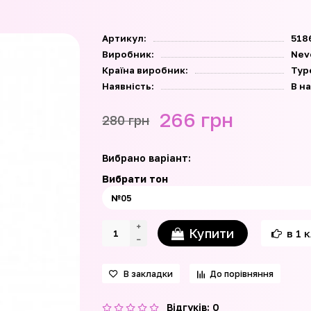
Артикул:
518
Виробник:
Nev
Країна виробник:
Тур
Наявність:
В н
266 грн
280 грн
Вибрано варіант:
Вибрати тон
Купити
в 1 
В закладки
До порівняння
Відгуків: 0