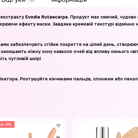
и екстракту
Evodia Rutaecarpa
.⁣⁣ Продукт має сяючий, чудово
орюючи ефекту маски. Завдяки кремовій текстурі відмінно 
ами забезпечують стійке покриття на цілий день, створююч
захищають ніжну зону навколо очей від впливу синього світл
ь чутливій шкірі⁣⁣⠀
ікатора. Розтушуйте кінчиками пальців, спонжем або пензл
ка -5%