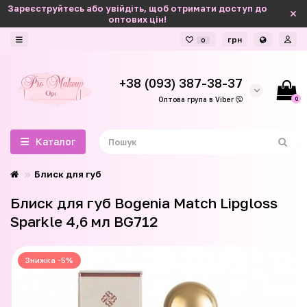
Зареєструйтесь або увійдіть, щоб отримати доступ до
оптових цін!
грн
0
+38 (093) 387-38-37
0
Оптова група в Viber
Каталог
Блиск для губ
Блиск для губ Bogenia Match Lipgloss
Sparkle 4,6 мл BG712
Знижка -5%