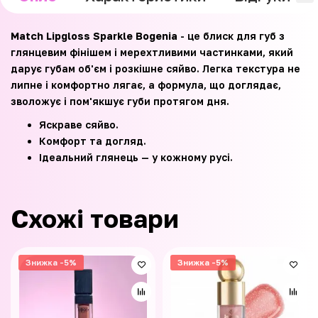
Match Lipgloss Sparkle Bogenia
- це блиск для губ з
глянцевим фінішем і мерехтливими частинками, який
дарує губам об'єм і розкішне сяйво. Легка текстура не
липне і комфортно лягає, а формула, що доглядає,
зволожує і пом'якшує губи протягом дня.
Яскраве сяйво.
Комфорт та догляд.
Ідеальний глянець — у кожному русі.
Схожі товари
Знижка -5%
Знижка -5%